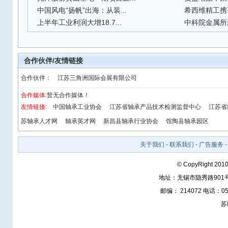
中国风电“扬帆”出海：从装...
希西维精工携手
上半年工业利润大增18.7...
中科院金属所新
合作伙伴/友情链接
合作伙伴：
江苏三角洲国际会展有限公司
合作媒体
:暂无合作媒体！
友情链接
:
中国轴承工业协会
江苏省轴承产品技术检测监督中心
江苏省
苏轴承人才网
轴承英才网
新昌县轴承行业协会
馆陶县轴承园区
关于我们
-
联系我们
-
广告服务
© CopyRight 2010
地址：无锡市隐秀路901
邮编： 214072 电话：05
苏